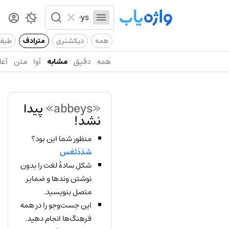
همه
دیکشنری
مترادف
طیف
همه
دقیق
مشابه
آوا
متن
آغا
«abbeys»
پیدا
نشد!
منظور شما این بود؟
شذذثغس
شکل سادهٔ لغت را بدون
نوشتن وندها و ضمایر
متصل بنویسید.
این جست‌وجو را در همه
فرهنگ‌ها انجام دهید.