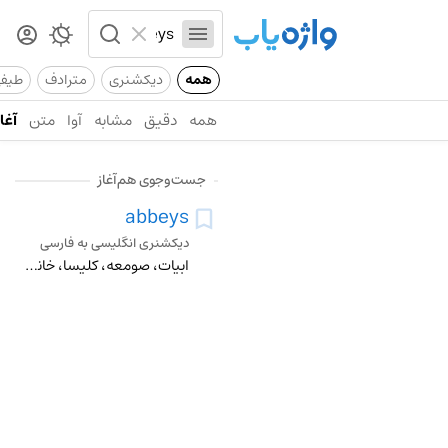
همه
دیکشنری
مترادف
طیف
همه
دقیق
مشابه
آوا
متن
آغاز
جست‌وجوی هم‌آغاز
abbeys
دیکشنری انگلیسی به فارسی
ابیات، صومعه، کلیسا، خانقاه، دیر، نامکلیسای وست مینستر