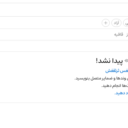
+
ی
آزاد
ز
قافیه
پیدا نشد!
س ثرثقفش
 وندها و ضمایر متصل بنویسید.
ها انجام دهید.
د دهید.