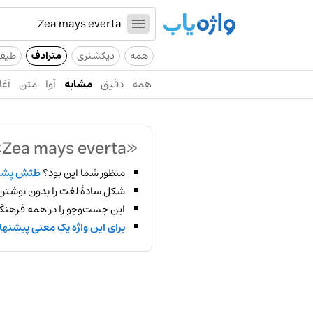
همه
دیکشنری
مترادف
طیف
همه
دقیق
مشابه
آوا
متن
آغا
«Zea mays everta»
منظور شما این بود؟
ظثش پشغ
شکل سادهٔ لغت را بدون نوشتن
این جست‌وجو را در همه فرهنگ‌
برای این واژه یک معنی پیشنها