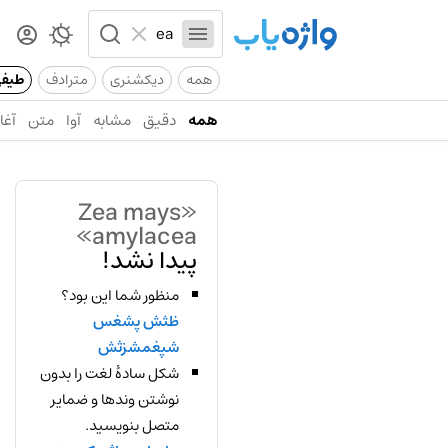
همه
دیکشنری
مترادف
طیف
همه
دقیق
مشابه
آوا
متن
آغاز
«Zea mays
amylacea»
پیدا نشد!
منظور شما این بود؟
ظثش پشغس
شپغمشزثش
شکل سادهٔ لغت را بدون
نوشتن وندها و ضمایر
متصل بنویسید.