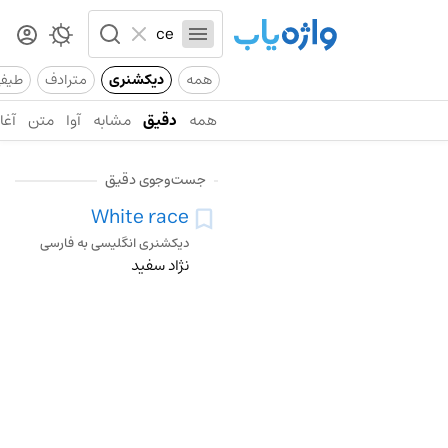
همه
دیکشنری
مترادف
طیف
همه
دقیق
مشابه
آوا
متن
آغاز
جست‌وجوی دقیق
White race
دیکشنری انگلیسی به فارسی
نژاد سفید