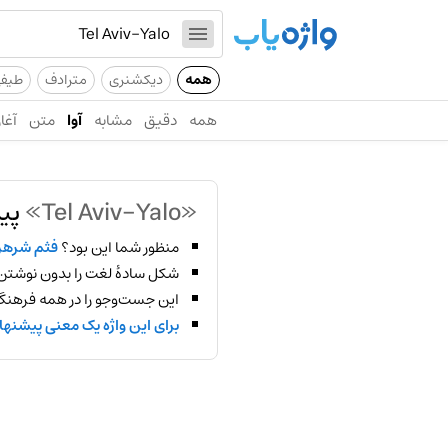
همه
دیکشنری
مترادف
طیف
همه
دقیق
مشابه
آوا
متن
آغاز
«Tel Aviv-Yalo»
پید
منظور شما این بود؟
فثم شره
شکل سادهٔ لغت را بدون نوشتن
این جست‌وجو را در همه فرهنگ‌
برای این واژه یک معنی پیشنها