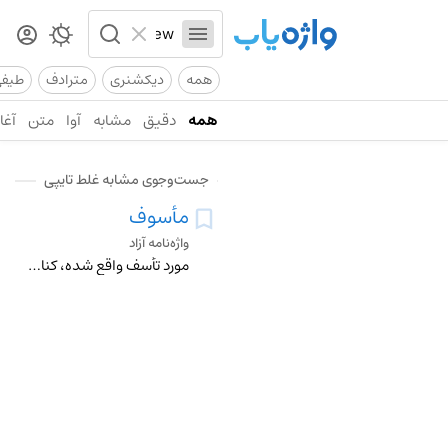
همه
دیکشنری
مترادف
طیف
همه
دقیق
مشابه
آوا
متن
آغاز
جست‌وجوی مشابه غلط تایپی
مأسوف
واژه‌نامه آزاد
مورد تأسف واقع شده، کنایه از شخص عزیز درگذشته و وفات یافته.