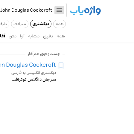
همه
دیکشنری
مترادف
طیف
همه
دقیق
مشابه
آوا
متن
آغاز
جست‌وجوی هم‌آغاز
hn Douglas Cockcroft
دیکشنری انگلیسی به فارسی
سر جان داگلاس کوکرافت