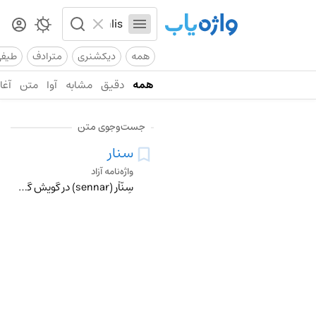
همه
دیکشنری
مترادف
طیف
همه
دقیق
مشابه
آوا
متن
آغاز
جست‌وجوی متن
سنار
واژه‌نامه آزاد
سِنّاْر (sennar) در گویش گنابادی یعنی پول بی ارزش ، یک قرِان