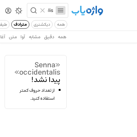
همه
دیکشنری
مترادف
طیف
همه
دقیق
مشابه
آوا
متن
آغاز
«Senna
occidentalis»
پیدا نشد!
از تعداد حروف کمتر
استفاده کنید.