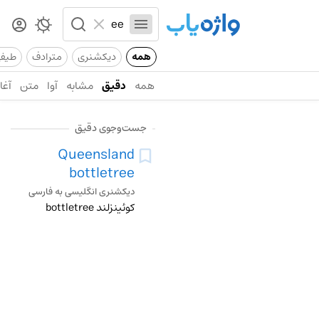
همه
دیکشنری
مترادف
طیف
همه
دقیق
مشابه
آوا
متن
آغاز
جست‌وجوی دقیق
Queensland
bottletree
دیکشنری انگلیسی به فارسی
کوئینزلند bottletree