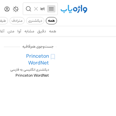
همه
دیکشنری
مترادف
طیف
همه
دقیق
مشابه
آوا
متن
آغاز
جست‌وجوی هم‌قافیه
Princeton
WordNet
دیکشنری انگلیسی به فارسی
Princeton WordNet