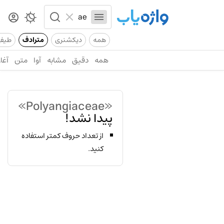
همه
دیکشنری
مترادف
طیف
همه
دقیق
مشابه
آوا
متن
آغاز
«Polyangiaceae»
پیدا نشد!
از تعداد حروف کمتر استفاده
کنید.