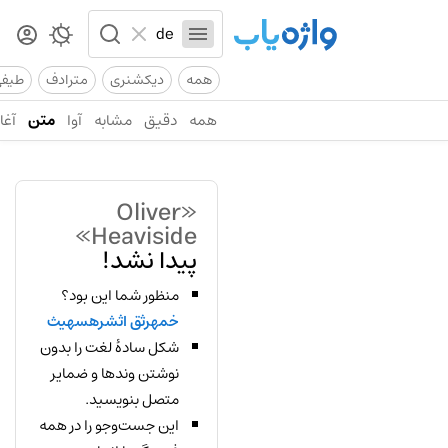
همه
دیکشنری
مترادف
طیف
همه
دقیق
مشابه
آوا
متن
آغاز
«Oliver
Heaviside»
پیدا نشد!
منظور شما این بود؟
خمهرثق اثشرهسهیث
شکل سادهٔ لغت را بدون
نوشتن وندها و ضمایر
متصل بنویسید.
این جست‌وجو را در همه