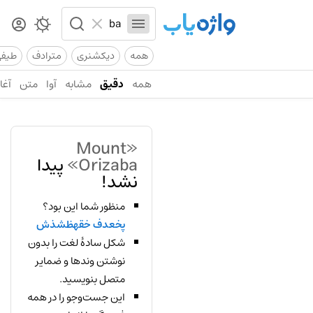
همه
دیکشنری
مترادف
طیف
همه
دقیق
مشابه
آوا
متن
آغاز
«Mount
Orizaba»
پیدا
نشد!
منظور شما این بود؟
پخعدف خقهظشذش
شکل سادهٔ لغت را بدون
نوشتن وندها و ضمایر
متصل بنویسید.
این جست‌وجو را در همه