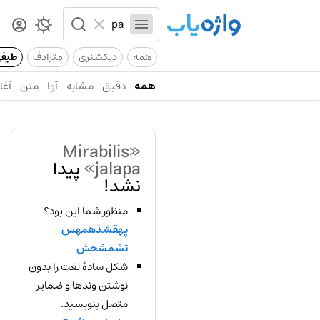
همه
دیکشنری
مترادف
طیف
همه
دقیق
مشابه
آوا
متن
آغاز
«Mirabilis
jalapa»
پیدا
نشد!
منظور شما این بود؟
پهقشذهمهس
تشمشحش
شکل سادهٔ لغت را بدون
نوشتن وندها و ضمایر
متصل بنویسید.