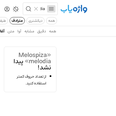
همه
دیکشنری
مترادف
طیف
همه
دقیق
مشابه
آوا
متن
آغاز
«Melospiza
melodia»
پیدا
نشد!
از تعداد حروف کمتر
استفاده کنید.