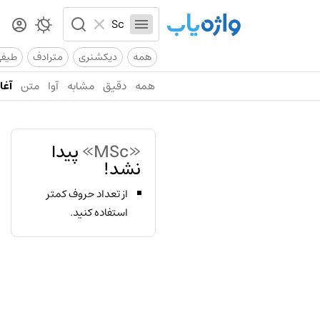
همه
دیکشنری
مترادف
طیف
همه
دقیق
مشابه
آوا
متن
آغاز
«MSc»
پیدا
نشد!
از تعداد حروف کمتر
استفاده کنید.