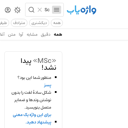
همه
دیکشنری
مترادف
طیف
همه
دقیق
مشابه
آوا
متن
آغاز
«MSc»
پیدا
نشد!
منظور شما این بود؟
پسز
شکل سادهٔ لغت را بدون
نوشتن وندها و ضمایر
متصل بنویسید.
برای این واژه یک معنی
پیشنهاد دهید.