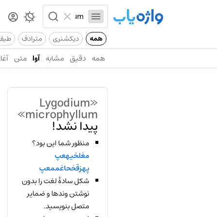
همه
دیکشنری
مترادف
طیف
همه
دقیق
مشابه
آوا
متن
آغاز
«Lygodium
microphyllum»
پیدا نشد!
منظور شما این بود؟
مغلخیهعپ
پهزقخحاغممعپ
شکل سادهٔ لغت را بدون
نوشتن وندها و ضمایر
متصل بنویسید.