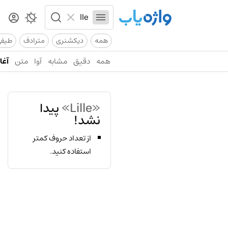
همه
دیکشنری
مترادف
طیف
همه
دقیق
مشابه
آوا
متن
آغاز
«Lille»
پیدا
نشد!
از تعداد حروف کمتر
استفاده کنید.