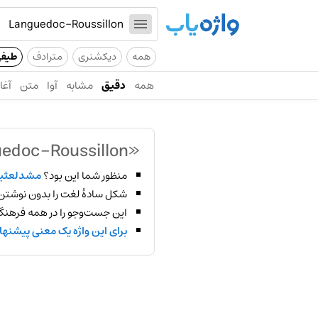
همه
دیکشنری
مترادف
طیف
همه
دقیق
مشابه
آوا
متن
آغاز
«Languedoc-Roussillon»
منظور شما این بود؟
مشدلعثی
شکل سادهٔ لغت را بدون نوشتن
این جست‌وجو را در همه فرهنگ‌
برای این واژه یک معنی پیشنها