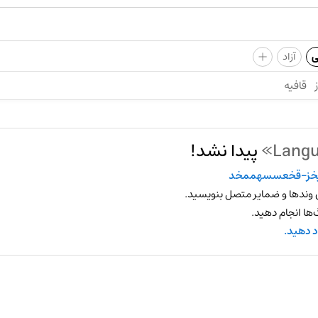
+
ی
آزاد
قافیه
پیدا نشد!
خز-قخعسسهممخد
 وندها و ضمایر متصل بنویسید.
ها انجام دهید.
د دهید.