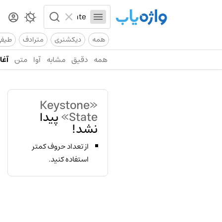
همه
دیکشنری
مترادف
طیف
همه
دقیق
مشابه
آوا
متن
آغاز
«Keystone
State»
پیدا
نشد!
از تعداد حروف کمتر
استفاده کنید.