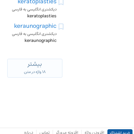
keratoplasties
دیکشنری انگلیسی به فارسی
keratoplasties
keraunographic
دیکشنری انگلیسی به فارسی
keraunographic
بیشتر
۱۸ واژه در متن
افزودن واژه
افزونه مرورگر
تماس
درباره
خرید اشتراک