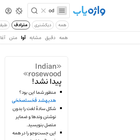
همه
دیکشنری
مترادف
طیف
همه
دقیق
مشابه
آوا
متن
آغاز
«Indian
rosewood»
پیدا نشد!
منظور شما این بود؟
هدیهشد قخسثصخخی
شکل سادهٔ لغت را بدون
نوشتن وندها و ضمایر
متصل بنویسید.
این جست‌وجو را در همه