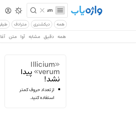
همه
دیکشنری
مترادف
طیف
همه
دقیق
مشابه
آوا
متن
آغاز
«Illicium
verum»
پیدا
نشد!
از تعداد حروف کمتر
استفاده کنید.