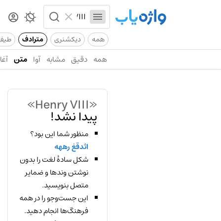
همه
دیکشنری
مترادف
طیف
همه
دقیق
مشابه
آوا
متن
آغاز
«Henry VIII»
پیدا نشد!
منظور شما این بود؟
اثدقغ رههه
شکل سادهٔ لغت را بدون
نوشتن وندها و ضمایر
متصل بنویسید.
این جست‌وجو را در همه
فرهنگ‌ها انجام دهید.