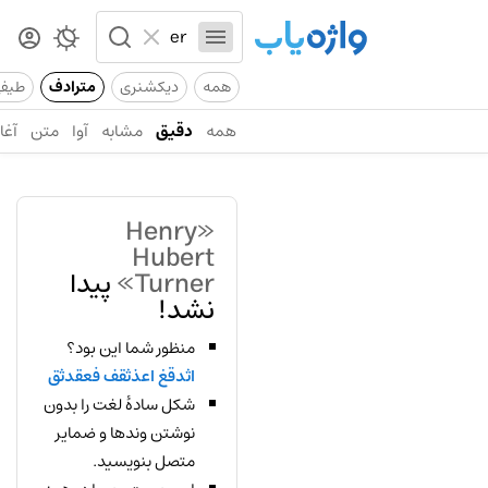
همه
دیکشنری
مترادف
طیف
همه
دقیق
مشابه
آوا
متن
آغاز
«Henry
Hubert
Turner»
پیدا
نشد!
منظور شما این بود؟
اثدقغ اعذثقف فعقدثق
شکل سادهٔ لغت را بدون
نوشتن وندها و ضمایر
متصل بنویسید.