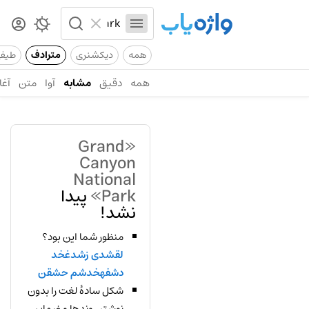
همه
دیکشنری
مترادف
طیف
همه
دقیق
مشابه
آوا
متن
آغا
«Grand
Canyon
National
Park»
پیدا
نشد!
منظور شما این بود؟
لقشدی زشدغخد
دشفهخدشم حشقن
شکل سادهٔ لغت را بدون
نوشتن وندها و ضمایر