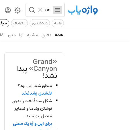
همه
دیکشنری
مترادف
طیف
همه
دقیق
مشابه
آوا
متن
آغاز
«Grand
Canyon»
پیدا
نشد!
منظور شما این بود؟
لقشدی زشدغخد
شکل سادهٔ لغت را بدون
نوشتن وندها و ضمایر
متصل بنویسید.
برای این واژه یک معنی