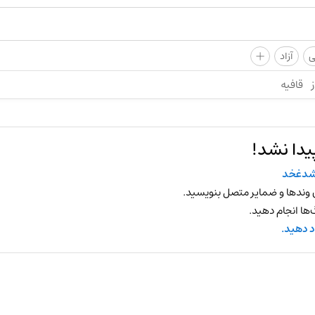
+
ی
آزاد
ز
قافیه
یدا نشد!
شدغخد
 وندها و ضمایر متصل بنویسید.
ها انجام دهید.
د دهید.