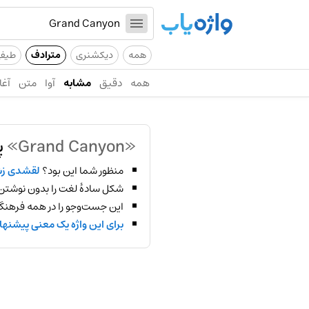
همه
دیکشنری
مترادف
طیف
همه
دقیق
مشابه
آوا
متن
آغا
«Grand Canyon»
پ
منظور شما این بود؟
لقشدی ز
شکل سادهٔ لغت را بدون نوشتن
این جست‌وجو را در همه فرهنگ‌
برای این واژه یک معنی پیشنها