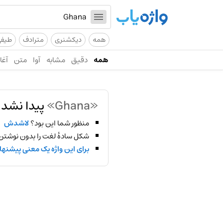
همه
دیکشنری
مترادف
طیف
همه
دقیق
مشابه
آوا
متن
آغاز
«Ghana»
پیدا نشد!
منظور شما این بود؟
لاشدش
شکل سادهٔ لغت را بدون نوشتن
برای این واژه یک معنی پیشنها