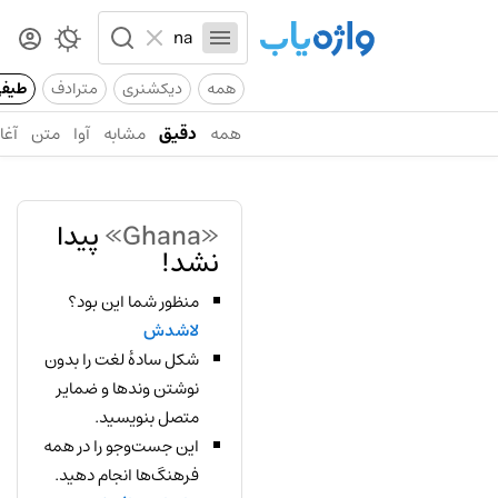
همه
دیکشنری
مترادف
طیف
همه
دقیق
مشابه
آوا
متن
آغاز
«Ghana»
پیدا
نشد!
منظور شما این بود؟
لاشدش
شکل سادهٔ لغت را بدون
نوشتن وندها و ضمایر
متصل بنویسید.
این جست‌وجو را در همه
فرهنگ‌ها انجام دهید.