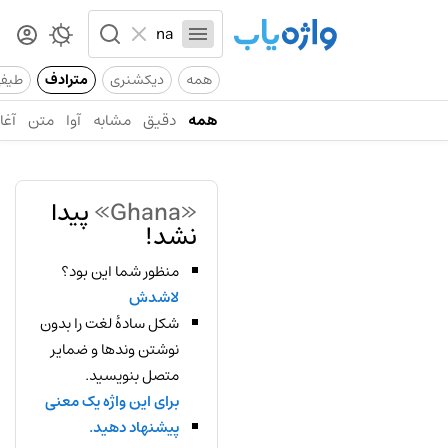
همه
دیکشنری
مترادف
طیف
همه
دقیق
مشابه
آوا
متن
آغاز
«Ghana»
پیدا
نشد!
منظور شما این بود؟
لاشدش
شکل سادهٔ لغت را بدون
نوشتن وندها و ضمایر
متصل بنویسید.
برای این واژه یک معنی
پیشنهاد دهید.