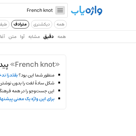
همه
دیکشنری
مترادف
طیف
همه
دقیق
مشابه
آوا
متن
آغاز
«French knot»
پید
منظور شما این بود؟
بقثدزا ند
شکل سادهٔ لغت را بدون نوشتن
این جست‌وجو را در همه فرهنگ‌
برای این واژه یک معنی پیشنها