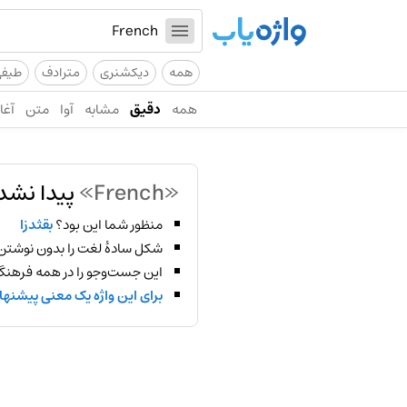
همه
دیکشنری
مترادف
طیف
همه
دقیق
مشابه
آوا
متن
آغاز
«French»
پیدا نشد
منظور شما این بود؟
بقثدزا
شکل سادهٔ لغت را بدون نوشتن
این جست‌وجو را در همه فرهنگ‌
برای این واژه یک معنی پیشنها