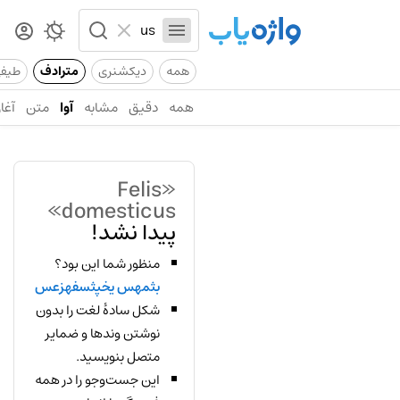
همه
دیکشنری
مترادف
طیف
همه
دقیق
مشابه
آوا
متن
آغاز
«Felis
domesticus»
پیدا نشد!
منظور شما این بود؟
بثمهس یخپثسفهزعس
شکل سادهٔ لغت را بدون
نوشتن وندها و ضمایر
متصل بنویسید.
این جست‌وجو را در همه