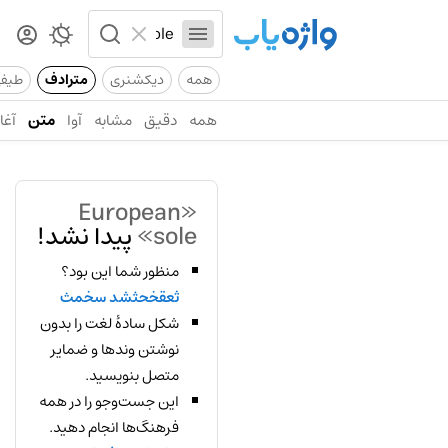
همه
دیکشنری
مترادف
طیف
همه
دقیق
مشابه
آوا
متن
آغاز
«European
sole»
پیدا نشد!
منظور شما این بود؟
ثعقخحثشد سخمث
شکل سادهٔ لغت را بدون
نوشتن وندها و ضمایر
متصل بنویسید.
این جست‌وجو را در همه
فرهنگ‌ها انجام دهید.