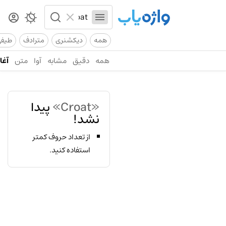
همه
دیکشنری
مترادف
طیف
همه
دقیق
مشابه
آوا
متن
آغاز
«Croat»
پیدا
نشد!
از تعداد حروف کمتر
استفاده کنید.