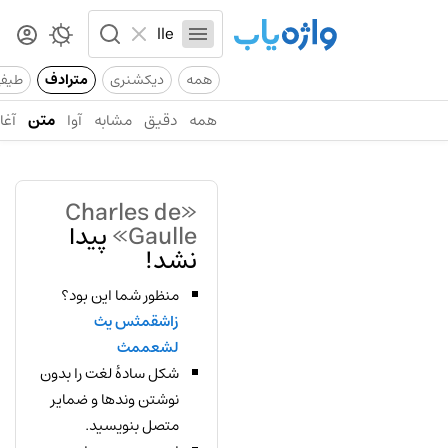
همه
دیکشنری
مترادف
طیف
همه
دقیق
مشابه
آوا
متن
آغاز
«Charles de
Gaulle»
پیدا
نشد!
منظور شما این بود؟
زاشقمثس یث
لشعممث
شکل سادهٔ لغت را بدون
نوشتن وندها و ضمایر
متصل بنویسید.