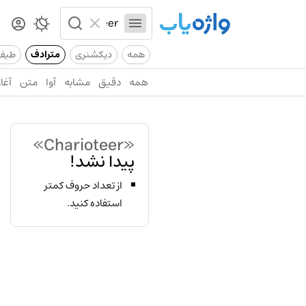
همه
دیکشنری
مترادف
طیف
همه
دقیق
مشابه
آوا
متن
آغاز
«Charioteer»
پیدا نشد!
از تعداد حروف کمتر
استفاده کنید.