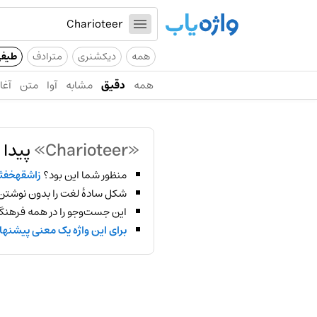
همه
دیکشنری
مترادف
طیف
همه
دقیق
مشابه
آوا
متن
آغاز
«Charioteer»
پیدا 
منظور شما این بود؟
زاشقهخفث
شکل سادهٔ لغت را بدون نوشتن
این جست‌وجو را در همه فرهنگ‌
برای این واژه یک معنی پیشنها