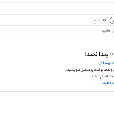
+
ی
آزاد
قافیه
پیدا نشد!
شلهسفثق
 وندها و ضمایر متصل بنویسید.
ها انجام دهید.
د دهید.