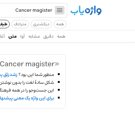
همه
دیکشنری
مترادف
طیف
همه
دقیق
مشابه
آوا
متن
آغاز
«Cancer magister»
منظور شما این بود؟
زشدزثق پ
شکل سادهٔ لغت را بدون نوشتن
این جست‌وجو را در همه فرهنگ‌
برای این واژه یک معنی پیشنها