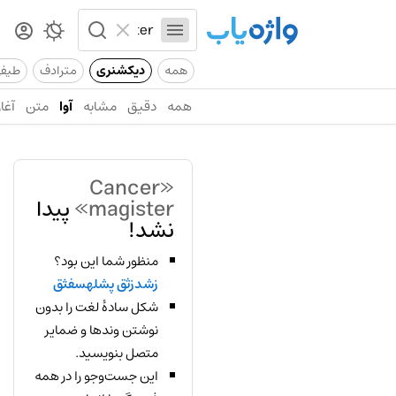
همه
دیکشنری
مترادف
طیف
همه
دقیق
مشابه
آوا
متن
آغاز
«Cancer
magister»
پیدا
نشد!
منظور شما این بود؟
زشدزثق پشلهسفثق
شکل سادهٔ لغت را بدون
نوشتن وندها و ضمایر
متصل بنویسید.
این جست‌وجو را در همه