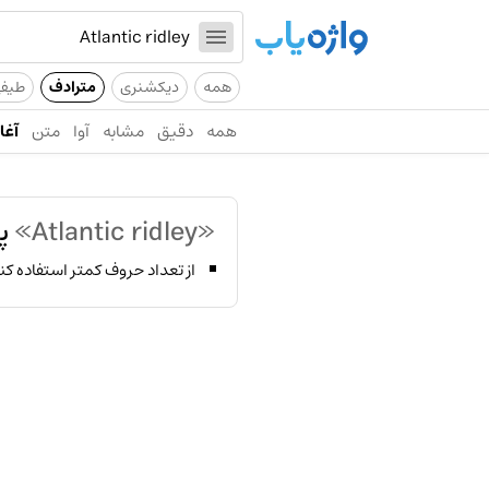
همه
دیکشنری
مترادف
طیف
همه
دقیق
مشابه
آوا
متن
آغاز
«Atlantic ridley»
پی
از تعداد حروف کمتر استفاده کن