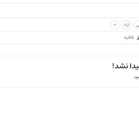
+
ی
آزاد
قافیه
دا نشد!
ید.