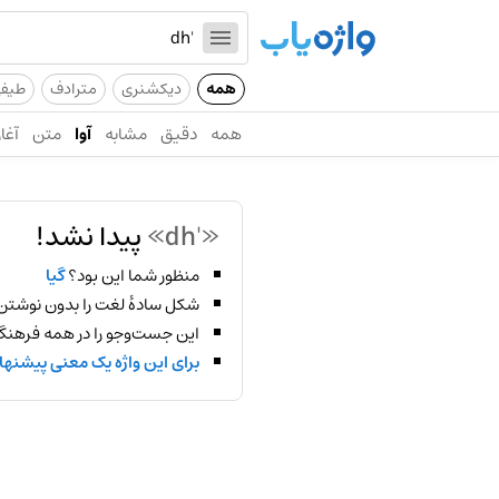
همه
دیکشنری
مترادف
طیف
همه
دقیق
مشابه
آوا
متن
آغاز
«'dh»
پیدا نشد!
منظور شما این بود؟
گیا
شکل سادهٔ لغت را بدون نوشتن
این جست‌وجو را در همه فرهنگ‌
برای این واژه یک معنی پیشنها