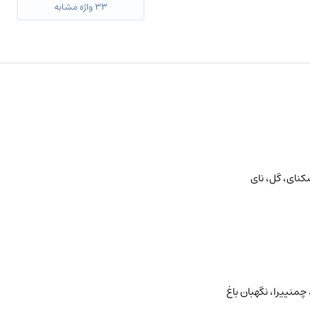
۳۳ واژه مشابه
نای، گل، نای
 چمنپیرا، نگهبان باغ