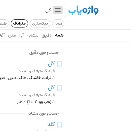
همه
دیکشنری
مترادف
طیف
همه
دقیق
مشابه
آوا
متن
آغاز
جست‌وجوی دقیق
گل
فرهنگ مترادف و متضاد
۱. تراب، خاشاک، خاک، طین، غبرا ۲. جدا، زمین ۳. لای، لجن، وحل
گل
فرهنگ مترادف و متضاد
۱. زهر، ورد ۲. داغ ≠ خار
جست‌وجوی مشابه
گله