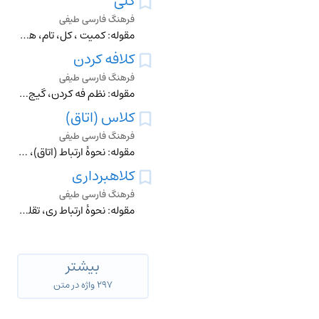
کلی
فرهنگ فارسی طیفی
مقوله: کمیت ، کل، تام، همگانی، عالمگیر، عمومی، جامع▼، بخش‌ناپذیر▼ ساده تمام‌عیار، تمام و کمال، کامل (دارای کمال) واحد، یک گروهی
کلافه کردن
فرهنگ فارسی طیفی
مقوله: نظم فه کردن، گیج کردن پیچیده کردن، وارونه جلوه دادن، وارونه کردن حواس را پرت کردن دیوانه کردن عصبانی کردن کلافهشدن
کلاس (اتاق)
فرهنگ فارسی طیفی
مقوله: نحوۀ ارتباط (اتاق)، کلاس درس، آزمایشگاه، آزمایشگاه زبان حیاط، کلاسورزش نیمکت، تخته‌سیاه، تابلو، وایت‌بُرد
کلاهبرداری
فرهنگ فارسی طیفی
مقوله: نحوۀ ارتباط ری، تقلب، حیله‌گری، تزویر، تدلیس، کلاه، غش اختلاس، دزدی تقلب مالیاتی، حسابسازی، فرارازمالیات، پول‌شویی تطمیع، ارتشا تمسخر کلاهبردار، متقلب، د
بیشتر
۲۹۷ واژه در متن