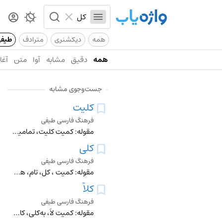
همه
دیکشنری
مترادف
طیف
همه
دقیق
مشابه
آوا
متن
آغاز
جست‌وجوی مشابه
کلیت
فرهنگ فارسی طیفی
مقوله: کمیت کلیت، تمامیت، کل، کاملبودن جامعیت، عمومیت جهان‌شمولی، فراگیری، شمول جبلت، کیهان سیستم، نظام، چارچوب، هیئت، تشکیلات، سازمان، نظم، رژیم، دولت، سازمان
کلی
فرهنگ فارسی طیفی
مقوله: کمیت ، کل، تام، همگانی، عالمگیر، عمومی، جامع▼، بخش‌ناپذیر▼ ساده تمام‌عیار، تمام و کمال، کامل (دارای کمال) واحد، یک گروهی
کلاً
فرهنگ فارسی طیفی
مقوله: کمیت لاً، به‌کلی، کاملاً، بالکل، اصلاً، پاک ازبای بسم الله تاتای تمت