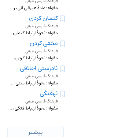
فرهنگ فارسی طیفی
مقوله: مادۀ غیرآلی اتی، روغنزیتون (کنجد، آفتاب‌گردان، بادام زمینی، سویا، ...)، روغن حیوانی، کرمانشاهی، روغنجامد (اشباع نشده، ...)، چربی▼ روغن [کبد] ماهی دانه‌ها
کتمان کردن
فرهنگ فارسی طیفی
مقوله: نحوۀ ارتباط کتمان کردن، مخفی کردن، پنهانکردن، درپرده نگهداشتن، حجاب پوشیدن انبارکردن ناپدید کردن، پوشیدن، پوشاندن
مخفی کردن
فرهنگ فارسی طیفی
مقوله: نحوۀ ارتباط کردن، کتمان کردن، مخفی نگهداشتن نقاب کشیدن، پرده انداختن
نادرستی اخلاقی
فرهنگ فارسی طیفی
مقوله: نحوۀ ارتباط ستی اخلاقی، فقدان خلوص، کتمان بهانه ایهام، دررفتن، دورویی چاپلوسی تجسم غیرواقعی فسق، شرارت
نهفتگی
فرهنگ فارسی طیفی
مقوله: نحوۀ ارتباط فتگی، پوشیدگی، بسخو، کمین، پنهان بودن، اختفا، کتمان بی‌سروصدایی، حیله‌گری خیانت، نادرستی بی‌حرکتی، رکود، سکون بالقوه بودن، امکان استعاره سِرّ
بیشتر