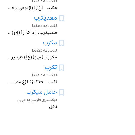
لغت‌نامه دهخدا
عکرب . [ ع َرَ ] (اِ) نوعی از خرشف بری است . (الفاظ الادویه ).
معدیکرب
لغت‌نامه دهخدا
معدیکرب . [ م َ ک َ رِ ] (اِخ ) ابن الیفع یثع، از ملوک جاهلی یمانی قدیم است . بعضی از محققان زمان حیات او را در قرن پنجم و بعضی دیگر در حدود قرن دهم قبل از میلا
مکرب
لغت‌نامه دهخدا
مکرب . [ م ِ رَ ] (ع اِ) هرچیزی که بدان زمین را جهت کشت شیار کنند. (ناظم الاطباء). ابزار شیار کردن زمین . (از ذیل اقرب الموارد).
تکرب
لغت‌نامه دهخدا
تکرب . [ت َ ک َرْ رُ ] (ع مص ) کرابه چیدن . (منتهی الارب ) (آنندراج ) (ناظم الاطباء) (از اقرب الموارد). و کرابه بالضم ، خرما که از بیخ شاخ چینند بعد درو. (آنندر
حامل میکرب
دیکشنری فارسی به عربی
ناقل