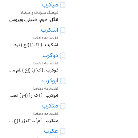
میکرب
فرهنگ مترادف و متضاد
انگل، جرم، طفیلی، ویروس
اشکرب
لغت‌نامه دهخدا
اشکرب . [ اِ ک َ ] (اِخ ) برحسب نوشته ٔ یاقوت نام قصبه ای است در جهت شرقی اندلس . این محل مسقط رأس بعضی از مشاهیر علما بوده است و معلوم نشد اسپانیولیهای امروز
ذوکرب
لغت‌نامه دهخدا
ذوکرب . [ ک َ رَ ] (اِخ ) نام موضعی است در شعر.
ابوکرب
لغت‌نامه دهخدا
ابوکرب . [ اَ ک َ رِ ] (اِخ ) الضریر. پیشوای صنف کربیه است . و کربیه یکی از چهار فرقه ٔ کیسانیه باشند. (بیان الادیان ) (مفاتیح العلوم خوارزمی ).
متکرب
لغت‌نامه دهخدا
متکرب . [ م ُ ت َ ک َرْ رِ ] (ع ص ) کرابه چیننده . (آنندراج ) (از منتهی الارب ) (از اقرب الموارد). چیننده ٔ خرمای کرابه . (ناظم الاطباء). رجوع به تکرب شود.
عکرب