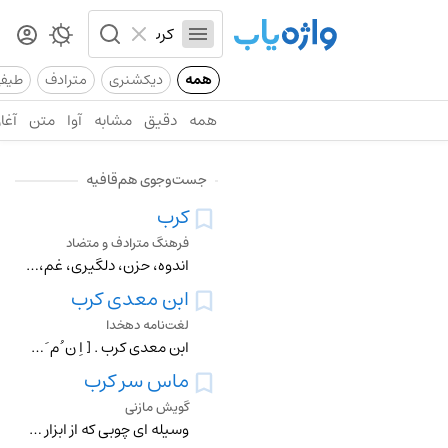
همه
دیکشنری
مترادف
طیف
همه
دقیق
مشابه
آوا
متن
آغاز
جست‌وجوی هم‌قافیه
کرب
فرهنگ مترادف و متضاد
اندوه، حزن، دلگیری، غم، کربت، محنت،
ابن معدی کرب
لغت‌نامه دهخدا
ابن معدی کرب . [ اِ ن ُ م َ ک َ رِ ] (اِخ ) ابوکریمه مقدم بن معدی کرب کندی . از صحابه ٔ رسول صلی اﷲعلیه وآله . به آخر عمر در حمص ساکن بود و به 91 سالگی در سال 7
ماس سر کرب
گویش مازنی
وسیله ای چوبی که از ابزار چوپانی و گالشی جهت استحصال ماست ...